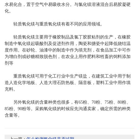
水易化合，置于空气中易吸收水分。与氯化镁溶液混合后易胶凝硬
化。
轻质氧化镁与重质氧化镁有着不同的应用领域。
轻质氧化镁主要用于橡胶制品及氯丁胶胶粘剂的生产，在橡胶
制造中氧化镁起吸酸剂及促进剂作用，陶瓷和搪瓷中起降低烧结温
度作用。在砂轮、油漆中的制造中作为填充剂，在食品加工中可作
为增白剂或砂糖精致脱色剂，在农业上用作肥料和牲畜的饲料添加
剂等
重质氧化镁可用于化工行业中生产镁盐，在建筑工业中用于制
造人造化学地板、人造大理石防热板、隔音板，塑料工业中用作填
充料。
另外氧化镁的含量种类也很多，有65粉、70粉、75粉、80粉、
85粉、90粉等。采购氧化镁的时候应先沟通卖家，确定所需的种类
含量等。