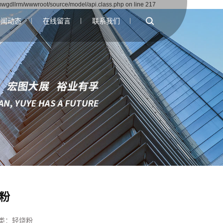
wgdllrm/wwwroot/source/model/api.class.php on line 217
新闻动态
在线留言
联系我们
公司新闻
联系我们
行业资讯
技术资讯
粉
类：
轻烧粉