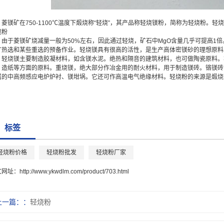
菱镁矿在750-1100℃温度下煅烧称“轻烧”，其产品称轻烧镁粉，简称为轻烧粉
烧粉
由于菱镁矿烧减量一般为50%左右，因此通过轻烧，矿石中MgO含量几乎可提高1
矿热选和某些重选的预备作业。轻烧镁具有很高的活性，是生产高体密镁砂的理想原料
轻烧镁主要制造胶凝材料，如含镁水泥。绝热和隔音的建筑材料，也可做陶瓷原料。
、造纸等方面的原料。重烧镁，绝大部分作冶金用的耐火材料，用于制造镁砖。铬镁砖
属的中高频感应电炉炉衬、镁坩埚。它还可作高温电气绝缘材料。轻烧粉的来源是煅烧
标签
轻烧粉价格
轻烧粉批发
轻烧粉厂家
文网址：
http://www.ykwdlm.com/product/703.html
上一篇：
轻烧粉