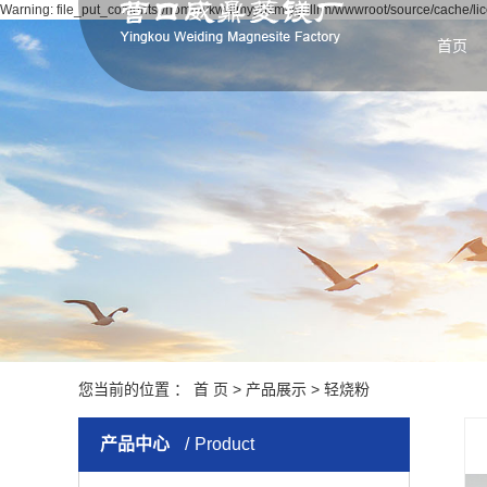
Warning: file_put_contents(/home/ykwdlmyy5kmwgdllrm/wwwroot/source/cache/lice
首页
您当前的位置 ：
首 页
>
产品展示
>
轻烧粉
产品中心
Product